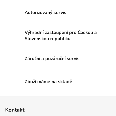
l
á
Autorizovaný servis
d
a
c
Výhradní zastoupení pro Českou a
í
p
Slovenskou republiku
r
v
k
Záruční a pozáruční servis
y
v
ý
p
Zboží máme na skladě
i
s
u
Z
á
Kontakt
p