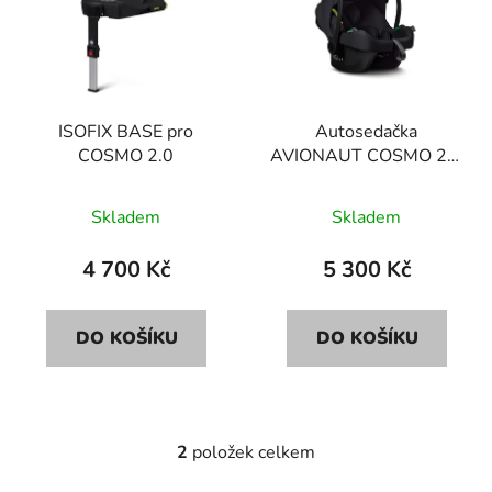
i
p
s
r
p
o
r
d
ISOFIX BASE pro
Autosedačka
o
u
COSMO 2.0
AVIONAUT COSMO 2.0
d
k
- Black
u
t
Skladem
Skladem
k
ů
t
4 700 Kč
5 300 Kč
ů
DO KOŠÍKU
DO KOŠÍKU
2
položek celkem
O
v