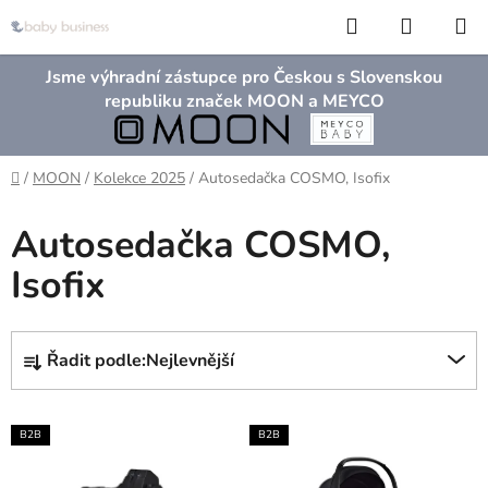
Přejít
Hledat
NÁKUP
na
KOŠÍK
obsah
Jsme výhradní zástupce pro Českou s Slovenskou
republiku značek MOON a MEYCO
Domů
/
MOON
/
Kolekce 2025
/
Autosedačka COSMO, Isofix
Autosedačka COSMO,
Isofix
Ř
Řadit podle:
Nejlevnější
a
z
V
e
B2B
B2B
ý
n
p
í