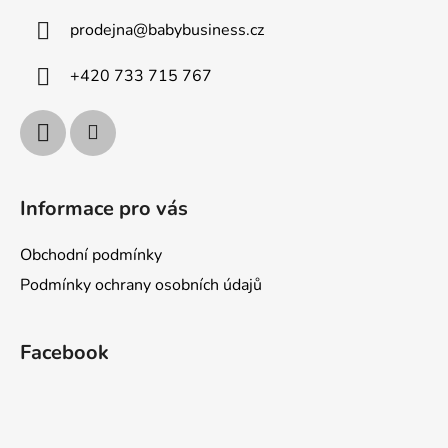
a
prodejna
@
babybusiness.cz
t
í
+420 733 715 767
Informace pro vás
Obchodní podmínky
Podmínky ochrany osobních údajů
Facebook