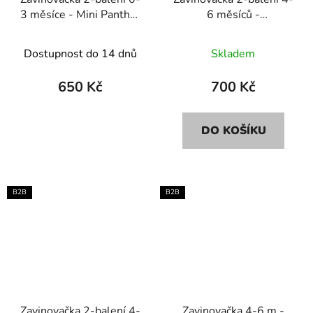
3 měsíce - Mini Panther
6 měsíců -
soft pink/pink
Branches/Sand
Dostupnost do 14 dnů
Skladem
650 Kč
700 Kč
DO KOŠÍKU
B2B
B2B
Zavinovačka 2-balení 4-
Zavinovačka 4-6 m -