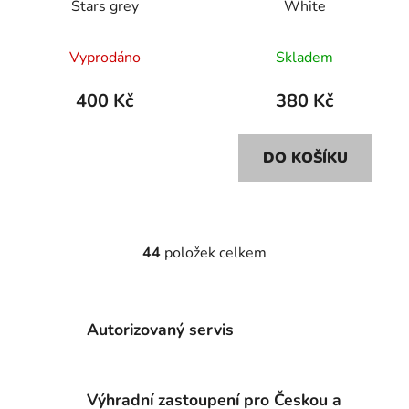
Stars grey
White
Vyprodáno
Skladem
400 Kč
380 Kč
DO KOŠÍKU
44
položek celkem
O
v
l
á
Autorizovaný servis
d
a
c
Výhradní zastoupení pro Českou a
í