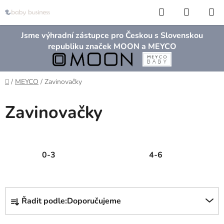
Přejít
Hledat
NÁKUP
na
KOŠÍK
obsah
Jsme výhradní zástupce pro Českou s Slovenskou
republiku značek MOON a MEYCO
Domů
/
MEYCO
/
Zavinovačky
Zavinovačky
0-3
4-6
Ř
Řadit podle:
Doporučujeme
a
z