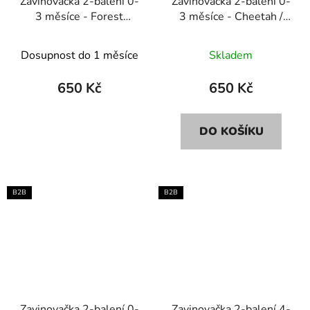
Zavinovačka 2-balení 0-
Zavinovačka 2-balení 0-
3 měsíce - Forest
3 měsíce - Cheetah /
Animals sand
Forest green
Dosupnost do 1 měsíce
Skladem
650 Kč
650 Kč
DO KOŠÍKU
B2B
B2B
Zavinovačka 2-balení 0-
Zavinovačka 2-balení 4-