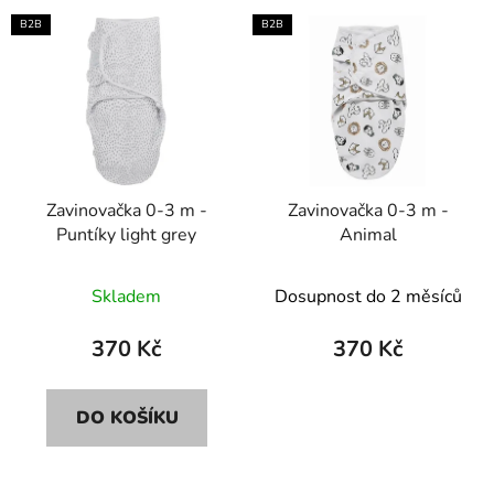
V
e
B2B
B2B
ý
n
p
í
i
p
s
r
p
o
r
d
Zavinovačka 0-3 m -
Zavinovačka 0-3 m -
o
u
Puntíky light grey
Animal
d
k
u
t
Skladem
Dosupnost do 2 měsíců
k
ů
t
370 Kč
370 Kč
ů
DO KOŠÍKU