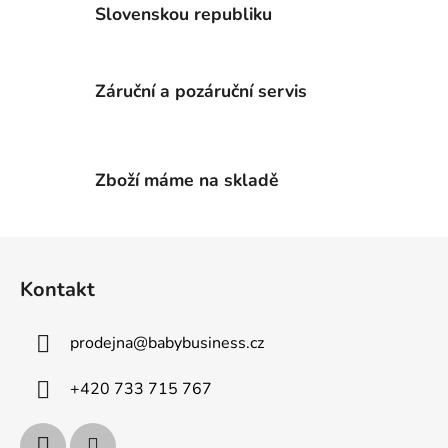
p
Slovenskou republiku
r
v
k
Záruční a pozáruční servis
y
v
ý
p
Zboží máme na skladě
i
s
u
Z
á
Kontakt
p
a
prodejna
@
babybusiness.cz
t
í
+420 733 715 767