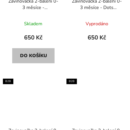
Zavinovačka 2-balení 0-
Zavinovačka 2-balení 0-
3 měsíce -
3 měsíce - Dots
Branches/Sand
pink/Uni light pink
Skladem
Vyprodáno
650 Kč
650 Kč
DO KOŠÍKU
B2B
B2B