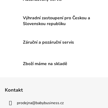
d
a
c
Výhradní zastoupení pro Českou a
í
p
Slovenskou republiku
r
v
k
Záruční a pozáruční servis
y
v
ý
p
Zboží máme na skladě
i
s
u
Z
á
Kontakt
p
a
prodejna
@
babybusiness.cz
t