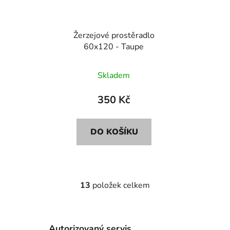
Žerzejové prostěradlo
60x120 - Taupe
Skladem
350 Kč
DO KOŠÍKU
13
položek celkem
O
v
l
á
Autorizovaný servis