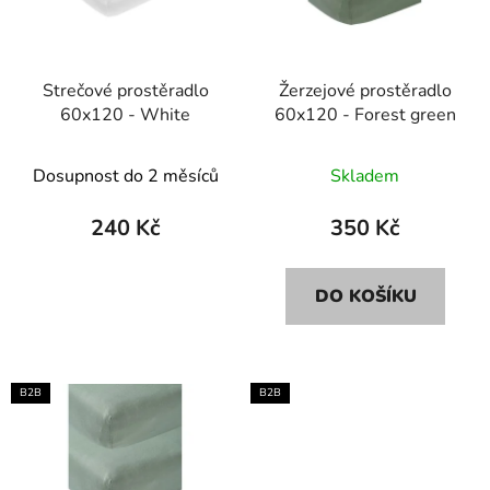
s
r
p
o
r
d
Strečové prostěradlo
Žerzejové prostěradlo
o
u
60x120 - White
60x120 - Forest green
d
k
u
t
Dosupnost do 2 měsíců
Skladem
k
ů
t
240 Kč
350 Kč
ů
DO KOŠÍKU
B2B
B2B