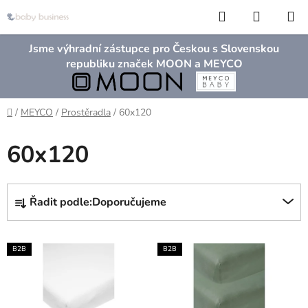
Přejít
Hledat
NÁKUP
na
KOŠÍK
obsah
Jsme výhradní zástupce pro Českou s Slovenskou
republiku značek MOON a MEYCO
Domů
/
MEYCO
/
Prostěradla
/
60x120
60x120
Ř
Řadit podle:
Doporučujeme
a
z
V
e
B2B
B2B
ý
n
p
í
i
p