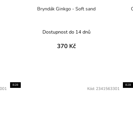
Bryndák Ginkgo - Soft sand
Dostupnost do 14 dnů
370 Kč
B2B
B2B
001
Kód:
2341563301