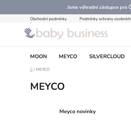
Přejít
Jsme výhradní zástupce pro
na
obsah
Obchodní podmínky
Podmínky ochrany osobních
MOON
MEYCO
SILVERCLOUD
Domů
/
MEYCO
MEYCO
Meyco novinky