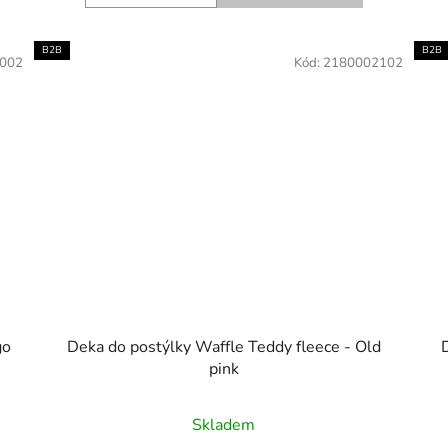
B2B
B2B
002
Kód:
2180002102
 - Indigo
Deka do postýlky Waffle Teddy fleece - Old
pink
Skladem