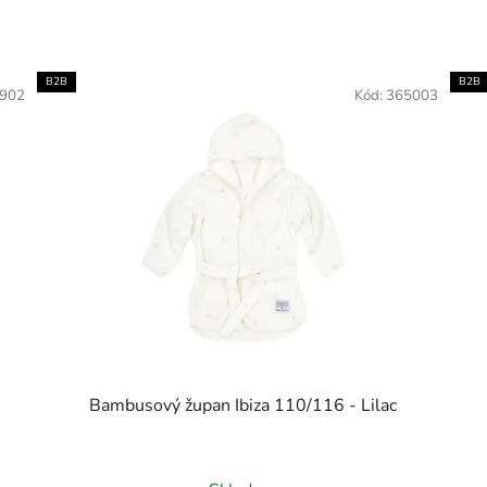
B2B
B2B
902
Kód:
365003
Bambusový župan Ibiza 110/116 - Lilac