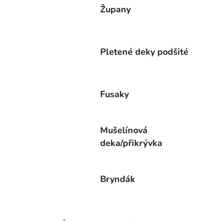
Župany
Pletené deky podšité
Fusaky
Mušelínová
deka/přikrývka
Bryndák
Ř