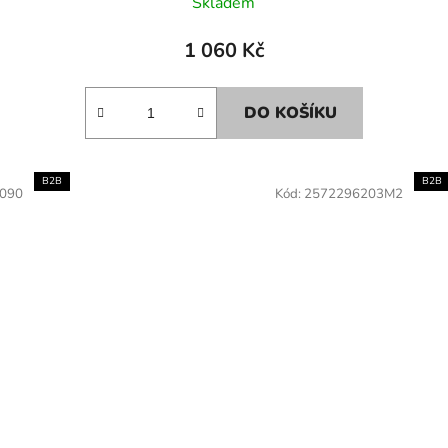
Skladem
1 060 Kč
DO KOŠÍKU
B2B
B2B
090
Kód:
2572296203M2