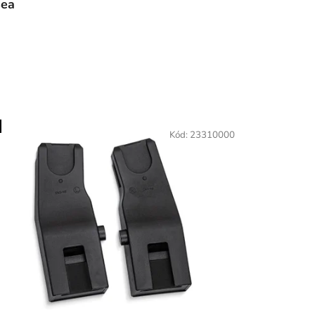
sea
O
Kód:
23310000