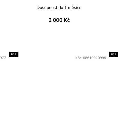
Dosupnost do 1 měsíce
2 000 Kč
B2B
B2B
977
Kód:
68610010999