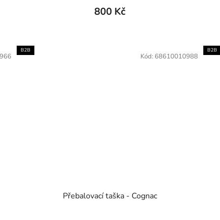
800 Kč
B2B
B2B
966
Kód:
68610010988
Přebalovací taška - Cognac