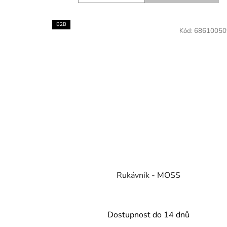
B2B
Kód:
68610050
Rukávník - MOSS
Dostupnost do 14 dnů