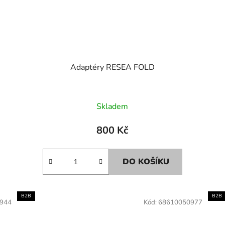
Adaptéry RESEA FOLD
Skladem
800 Kč
DO KOŠÍKU
B2B
B2B
944
Kód:
68610050977