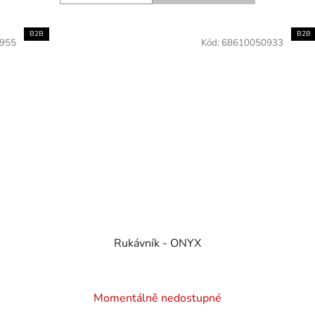
B2B
B2B
955
Kód:
68610050933
Rukávník - ONYX
Momentálně nedostupné