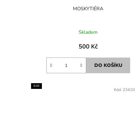
t
MOSKYTIÉRA
ů
Skladem
500 Kč
DO KOŠÍKU
B2B
Kód:
23410