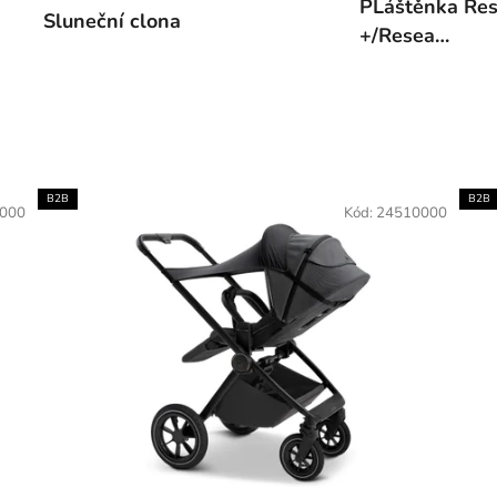
PLáštěnka Re
Sluneční clona
+/Resea
Sport/Piú/CIA
B2B
B2B
000
Kód:
24510000