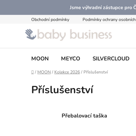
Přejít
Jsme výhradní zástupce pro
na
obsah
Obchodní podmínky
Podmínky ochrany osobních
MOON
MEYCO
SILVERCLOUD
Domů
/
MOON
/
Kolekce 2026
/
Příslušenství
Příslušenství
Přebalovací taška