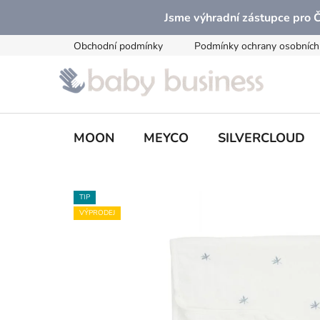
Přejít
Jsme výhradní zástupce pro
na
obsah
Obchodní podmínky
Podmínky ochrany osobních
MOON
MEYCO
SILVERCLOUD
TIP
VÝPRODEJ