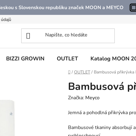
 Českou s Slovenskou republiku značek MOON a MEYCO
 údajů
BIZZI GROWIN
OUTLET
Katalog MOON 2
Domů
/
OUTLET
/
Bambusová přikrývka I
Bambusová při
Značka:
Meyco
Jemná a pohodlná přikrývka pro
Bambusové tkaniny absorbují až
rychleschnoucí.