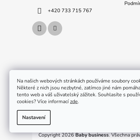
Podmín
í
+420 733 715 767
Na našich webových stránkách používáme soubory cook
Některé z nich jsou nezbytné, zatímco jiné nám pomáhaj
tento web a váš uživatelský zážitek. Souhlasíte s použ
cookies?
Více informací
zde
.
Nastavení
Copyright 2026
Baby business
. Všechna prá