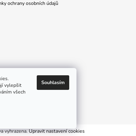
ky ochrany osobních údajů
ies.
Souhlasím
í vylepšit
íváním všech
va vyhrazena.
Upravit nastavení cookies