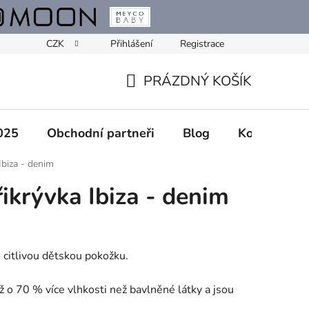
CZK
Přihlášení
Registrace
PRÁZDNÝ KOŠÍK
NÁKUPNÍ
KOŠÍK
025
Obchodní partneři
Blog
Kontakty
biza - denim
krývka Ibiza - denim
 citlivou dětskou pokožku.
 o 70 % více vlhkosti než bavlněné látky a jsou