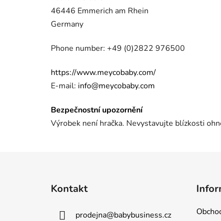
46446 Emmerich am Rhein
Germany
Phone number: +49 (0)2822 976500
https://www.meycobaby.com/
E-mail:
info@meycobaby.com
Bezpečnostní upozornění
Výrobek není hračka. Nevystavujte blízkosti ohn
Z
á
Kontakt
Infor
p
a
Obchod
prodejna
@
babybusiness.cz
t