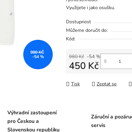
Využijete i jako osušku.
Dostupnost
Můžeme doručit do:
Kód:
980 KČ
980 Kč
–54 %
–54 %
450 Kč
Měrná cena:
Tisk
Zeptat se
Výhradní zastoupení
Záruční a pozáru
pro Českou a
servis
Slovenskou republiku