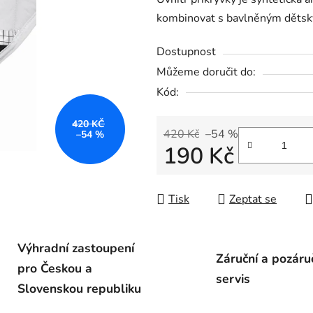
kombinovat s bavlněným dětsk
Dostupnost
Můžeme doručit do:
Kód:
420 KČ
420 Kč
–54 %
–54 %
190 Kč
Měrná cena:
Tisk
Zeptat se
Výhradní zastoupení
Záruční a pozáru
pro Českou a
servis
Slovenskou republiku