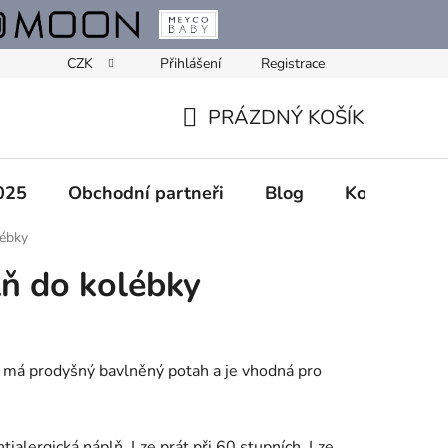
CZK
Přihlášení
Registrace
PRÁZDNÝ KOŠÍK
NÁKUPNÍ
KOŠÍK
025
Obchodní partneři
Blog
Kontakty
lébky
ň do kolébky
 má prodyšný bavlněný potah a je vhodná pro
ntialergická náplň. Lze prát při 60 stupních. Lze