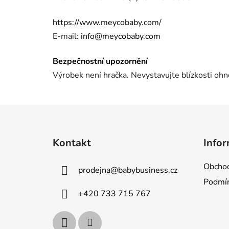
https://www.meycobaby.com/
E-mail:
info@meycobaby.com
Bezpečnostní upozornění
Výrobek není hračka. Nevystavujte blízkosti ohn
Z
á
Kontakt
Infor
p
a
Obchod
prodejna
@
babybusiness.cz
t
Podmín
í
+420 733 715 767