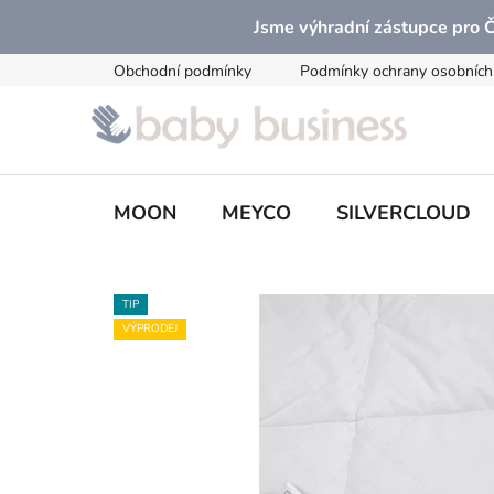
Přejít
Jsme výhradní zástupce pro
na
obsah
Obchodní podmínky
Podmínky ochrany osobních
MOON
MEYCO
SILVERCLOUD
TIP
VÝPRODEJ