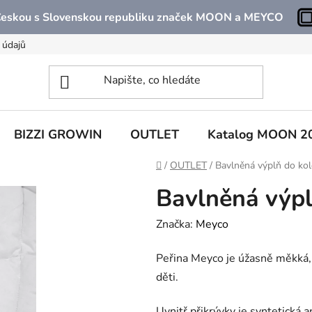
 Českou s Slovenskou republiku značek MOON a MEYCO
 údajů
BIZZI GROWIN
OUTLET
Katalog MOON 2
Domů
/
OUTLET
/
Bavlněná výplň do ko
Bavlněná výpl
Značka:
Meyco
Peřina Meyco je úžasně měkká,
děti.
Uvnitř přikrývky je syntetická a