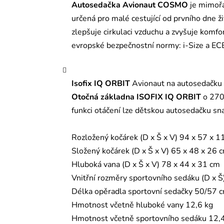
Autosedačka Avionaut COSMO
je mimořá
určená pro malé cestující od prvního dne ž
zlepšuje cirkulaci vzduchu a zvyšuje komfor
evropské bezpečnostní normy: i-Size a E
Isofix IQ ORBIT
Avionaut na autosedačku
Otočná základna ISOFIX IQ ORBIT
o 270°
funkci otáčení lze dětskou autosedačku sn
Rozložený kočárek (D x Š x V) 94 x 57 x 
Složený kočárek (D x Š x V) 65 x 48 x 26 
Hluboká vana (D x Š x V) 78 x 44 x 31 cm
Vnitřní rozměry sportovního sedáku (D x Š
Délka opěradla sportovní sedačky 50/57 
Hmotnost včetně hluboké vany 12,6 kg
Hmotnost včetně sportovního sedáku 12,