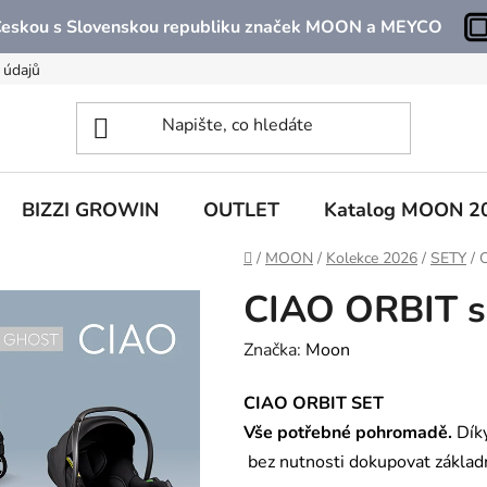
 Českou s Slovenskou republiku značek MOON a MEYCO
 údajů
BIZZI GROWIN
OUTLET
Katalog MOON 2
Domů
/
MOON
/
Kolekce 2026
/
SETY
/
C
CIAO ORBIT s
Značka:
Moon
CIAO ORBIT SET
Vše potřebné pohromadě.
Dík
bez nutnosti dokupovat základn