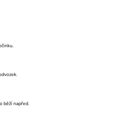
očinku.
podvozek.
o běží napřed.