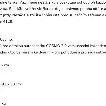
dně lehká. Váží méně než 3,2 kg a poskytuje pohodlí při každ
ivota. Speciální vnitřní vložka zaručuje správnou polohu dítět
t jízdy. Nezávislá stříška chrání dítě před slunečním zářením a 
CE-R129.
 Cosmo.
 pro dětskou autosedačku COSMO 2.0 vám usnadní každodenní ž
adno otočit směrem ke dveřím – pro pohodlné a pro záda šetrné
116 cm
cm
) 92 x 30 cm
cm
4 kg