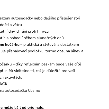
azení autosedačky nebo dalšího příslušenství
 dešti a větru
letní dny, chrání proti hmyzu
 stín a pohodlí během slunečných dnů
gnu kočárku
– praktická a stylová, s dostatkem
uje přebalovací podložku, termo obal na láhev a
kočárku
– díky reflexním páskám bude vaše dítě
ři nižší viditelnosti, což je důležité pro vaši
h aktivitách.
LACK
na autosedačku Cosmo
 může lišit od originálu.