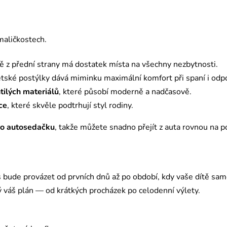
maličkostech.
ě z přední strany má dostatek místa na všechny nezbytnosti.
ětské postýlky dává miminku maximální komfort při spaní i odp
htilých materiálů
, které působí moderně a nadčasově.
ce
, které skvěle podtrhují styl rodiny.
pro autosedačku
, takže můžete snadno přejít z auta rovnou na 
ás bude provázet od prvních dnů až po období, kdy vaše dítě sam
dý váš plán — od krátkých procházek po celodenní výlety.