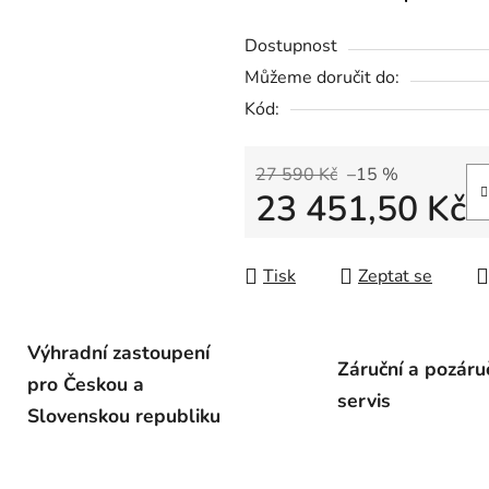
Dostupnost
Můžeme doručit do:
Kód:
27 590 Kč
–15 %
23 451,50 Kč
Měrná cena:
Tisk
Zeptat se
Výhradní zastoupení
Záruční a pozáru
pro Českou a
servis
Slovenskou republiku