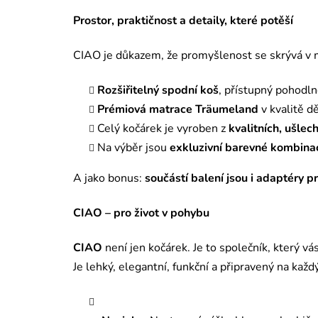
Prostor, praktičnost a detaily, které potěší
CIAO je důkazem, že promyšlenost se skrývá v 
Rozšiřitelný spodní koš
, přístupný pohodln
Prémiová matrace Träumeland
v kvalitě d
Celý kočárek je vyroben z
kvalitních, ušlec
Na výběr jsou
exkluzivní barevné kombina
A jako bonus:
součástí balení jsou i adaptéry 
CIAO – pro život v pohybu
CIAO
není jen kočárek. Je to společník, který v
Je lehký, elegantní, funkční a připravený na kaž