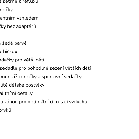
 šetrné k refluxu
rbičky
egantním vzhledem
čky bez adaptérů
e šedé barvě
orbičkou
dačky pro větší děti
sedadle pro pohodlné sezení větších dětí
montáž korbičky a sportovní sedačky
litě dětské postýlky
litními detaily
u zónou pro optimální cirkulaci vzduchu
prvků