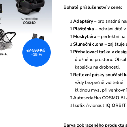
Bohaté příslušenství v ceně:
Adaptéry
– pro snadné nas
Pláštěnka
– ochrání dítě v
Moskytiéra
– perfektní na 
Sluneční clona
– zajišťuje
27 590 KČ
Přebalovací taška v desi
–15 %
úložného prostoru. Obsah
kapsičku na drobnosti.
Reflexní pásky součástí 
vždy bezpečně viditelné i p
klidnou mysl při venkovníc
Autosedačka COSMO B
Isofix
Avionaut
IQ ORBIT
Barva zobrazeného produktu se