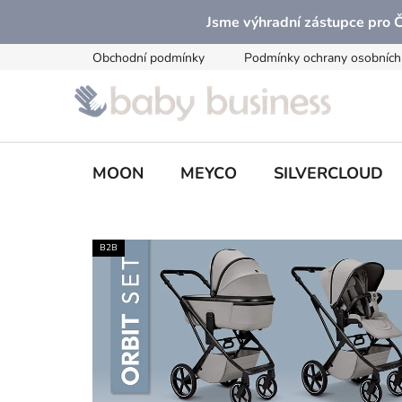
Přejít
Jsme výhradní zástupce pro
na
obsah
Obchodní podmínky
Podmínky ochrany osobních
MOON
MEYCO
SILVERCLOUD
B2B