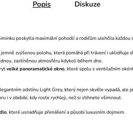
Popis
Diskuze
iminku poskytla maximální pohodlí a rodičům ulehčila každou s
e jemně zvýšenou polohu, která pomáhá při trávení i uklidňuje d
lidnou, zastíněnou atmosféru kdykoli během dne.
kryt
velké panoramatické okno
, které spolu s ventilačním oké
legantním odstínu Light Grey, který nejen skvěle vypadá, ale je
u i v období, kdy roste rychleji, než si stihnete všimnout.
dlo
, které usnadňuje přenášení a působí luxusním dojmem.