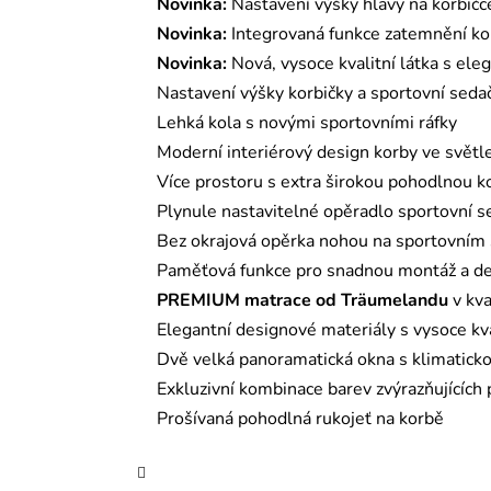
Novinka:
Nastavení výšky hlavy na korbičce
Novinka:
Integrovaná funkce zatemnění ko
Novinka:
Nová, vysoce kvalitní látka s el
Nastavení výšky korbičky a sportovní seda
Lehká kola s novými sportovními ráfky
Moderní interiérový design korby ve světl
Více prostoru s extra širokou pohodlnou k
Plynule nastavitelné opěradlo sportovní se
Bez okrajová opěrka nohou na sportovním 
Paměťová funkce pro snadnou montáž a de
PREMIUM matrace od Träumelandu
v kva
Elegantní designové materiály s vysoce kva
Dvě velká panoramatická okna s klimaticko
Exkluzivní kombinace barev zvýrazňujících 
Prošívaná pohodlná rukojeť na korbě