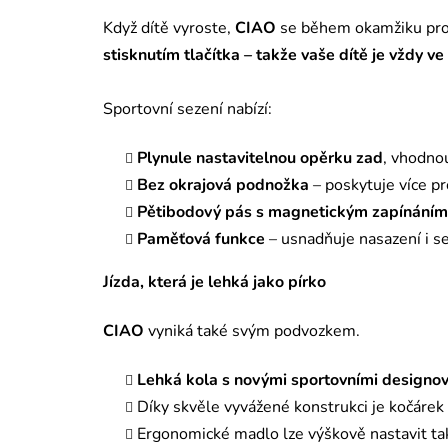
Když dítě vyroste,
CIAO
se během okamžiku prom
stisknutím tlačítka – takže vaše dítě je vždy v
Sportovní sezení nabízí:
Plynule nastavitelnou opěrku zad
, vhodnou
Bez okrajová podnožka
– poskytuje více pr
Pětibodový pás s magnetickým zapínáním
Paměťová funkce
– usnadňuje nasazení i se
Jízda, která je lehká jako pírko
CIAO
vyniká také svým podvozkem.
Lehká kola s novými sportovními designo
Díky skvěle vyvážené konstrukci je kočárek
Ergonomické madlo lze výškově nastavit ta