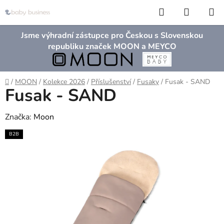
Přejít
Hledat
NÁKUP
na
KOŠÍK
obsah
Jsme výhradní zástupce pro Českou s Slovenskou
republiku značek MOON a MEYCO
Domů
/
MOON
/
Kolekce 2026
/
Příslušenství
/
Fusaky
/
Fusak - SAND
Fusak - SAND
Značka:
Moon
B2B