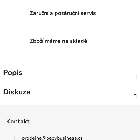
Záruční a pozáruční servis
Zboží máme na skladě
Popis
Diskuze
Z
á
Kontakt
p
a
prodejna
@
babybusiness.cz