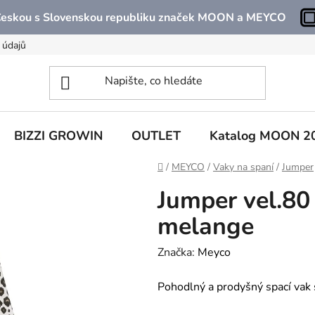
 Českou s Slovenskou republiku značek MOON a MEYCO
 údajů
BIZZI GROWIN
OUTLET
Katalog MOON 2
Domů
/
MEYCO
/
Vaky na spaní
/
Jumper
Jumper vel.80
melange
Značka:
Meyco
Pohodlný a prodyšný spací vak s