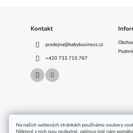
Z
á
Kontakt
Infor
p
a
Obchod
prodejna
@
babybusiness.cz
t
Podmín
í
+420 733 715 767
Na našich webových stránkách používáme soubory cook
Některé z nich jsou nezbytné, zatímco jiné nám pomáhaj