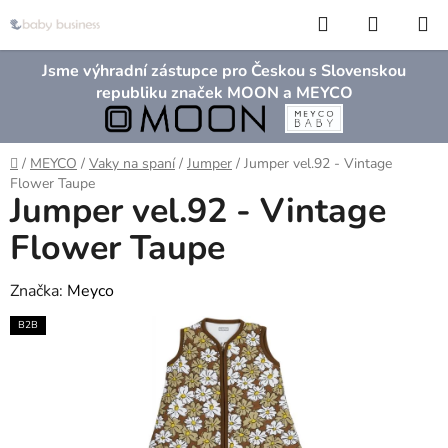
Přejít
Hledat
NÁKUP
na
KOŠÍK
obsah
Jsme výhradní zástupce pro Českou s Slovenskou
republiku značek MOON a MEYCO
Domů
/
MEYCO
/
Vaky na spaní
/
Jumper
/
Jumper vel.92 - Vintage
Flower Taupe
Jumper vel.92 - Vintage
Flower Taupe
Značka:
Meyco
B2B