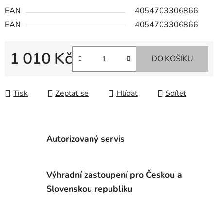
EAN
4054703306866
EAN
4054703306866
1 010 Kč
DO KOŠÍKU
Měrná cena:
Tisk
Zeptat se
Hlídat
Sdílet
Autorizovaný servis
Výhradní zastoupení pro Českou a
Slovenskou republiku