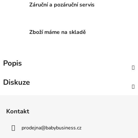
Záruční a pozáruční servis
Zboží máme na skladě
Popis
Diskuze
Z
á
Kontakt
p
a
prodejna
@
babybusiness.cz
t