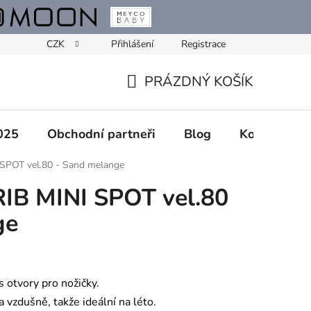
CZK
Přihlášení
Registrace
PRÁZDNÝ KOŠÍK
NÁKUPNÍ
KOŠÍK
025
Obchodní partneři
Blog
Kontakty
 SPOT vel.80 - Sand melange
RIB MINI SPOT vel.80
ge
 otvory pro nožičky.
 vzdušně, takže ideální na léto.