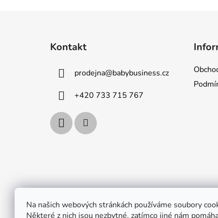
Z
á
Kontakt
Infor
p
a
Obchod
prodejna
@
babybusiness.cz
t
Podmín
í
+420 733 715 767
Na našich webových stránkách používáme soubory cook
Některé z nich jsou nezbytné, zatímco jiné nám pomáhaj