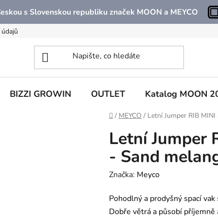
 Českou s Slovenskou republiku značek MOON a MEYCO
 údajů
BIZZI GROWIN
OUTLET
Katalog MOON 2
Domů
/
MEYCO
/
Letní Jumper RIB MINI
Letní Jumper 
- Sand melan
Značka:
Meyco
Pohodlný a prodyšný spací vak s
Dobře větrá a působí příjemně a