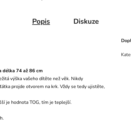
Popis
Diskuze
Dopl
Kate
 a délka 74 až 86 cm
ležitá výška vašeho dítěte než věk. Nikdy
átka projde otvorem na krk. Vždy se tedy ujistěte,
ší je hodnota TOG, tím je teplejší.
h.