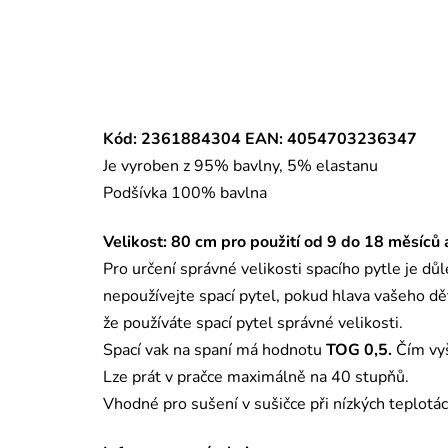
Kód: 2361884304 EAN: 4054703236347
Je vyroben z 95% bavlny, 5% elastanu
Podšívka 100% bavlna
Velikost: 80 cm pro použití od 9 do 18 měsíců
Pro určení správné velikosti spacího pytle je dů
nepoužívejte spací pytel, pokud hlava vašeho děť
že používáte spací pytel správné velikosti.
Spací vak na spaní má hodnotu
TOG 0,5.
Čím vyš
Lze prát v pračce maximálně na 40 stupňů.
Vhodné pro sušení v sušičce při nízkých teplotác