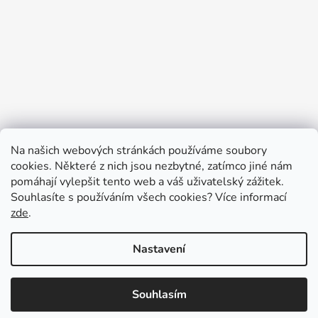
Na našich webových stránkách používáme soubory
cookies. Některé z nich jsou nezbytné, zatímco jiné nám
pomáhají vylepšit tento web a váš uživatelský zážitek.
Souhlasíte s používáním všech cookies?
Více informací
zde
.
Nastavení
Vytvořil Shoptet
Souhlasím
Copyright 2026
Baby business
. Všechna práva
vyhrazena.
Upravit nastavení cookies