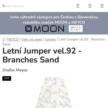
Přejít
Hledat
NÁKUP
na
KOŠÍK
obsah
Jsme výhradní zástupce pro Českou s Slovenskou
republiku značek MOON a MEYCO
Domů
/
MEYCO
/
Vaky na spaní
/
Jumper
/
Letní Jumper vel.92 - Branches
Sand
Letní Jumper vel.92 -
Branches Sand
Značka:
Meyco
B2B