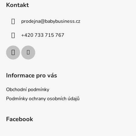
á
Kontakt
p
a
prodejna
@
babybusiness.cz
t
í
+420 733 715 767
Informace pro vás
Obchodní podmínky
Podmínky ochrany osobních údajů
Facebook