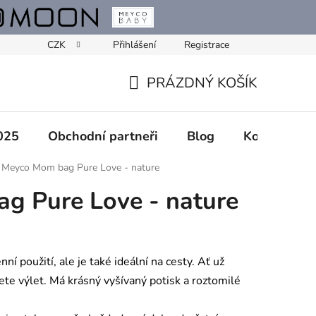
CZK
Přihlášení
Registrace
PRÁZDNÝ KOŠÍK
NÁKUPNÍ
KOŠÍK
025
Obchodní partneři
Blog
Kontakty
Meyco Mom bag Pure Love - nature
g Pure Love - nature
ní použití, ale je také ideální na cesty. Ať už
ete výlet. M
á krásný vyšívaný potisk a roztomilé