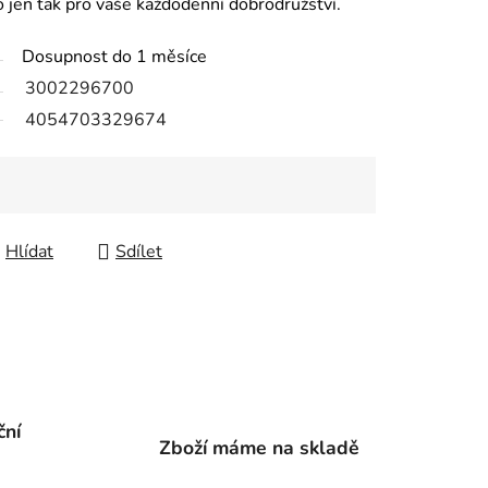
bo jen tak pro vaše každodenní dobrodružství.
Dosupnost do 1 měsíce
3002296700
4054703329674
Hlídat
Sdílet
ční
Zboží máme na skladě