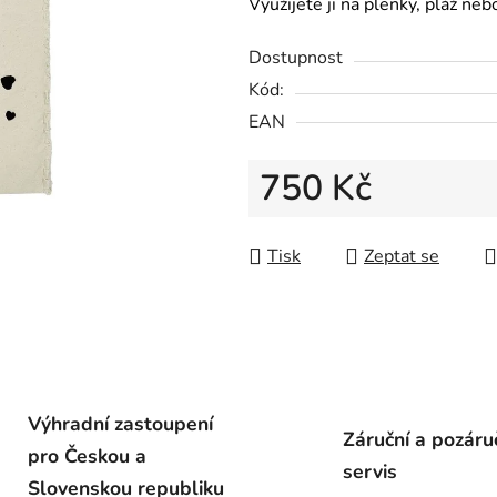
Využijete ji na plenky, pláž ne
Dostupnost
Kód:
EAN
750 Kč
Měrná cena:
Tisk
Zeptat se
Výhradní zastoupení
Záruční a pozáru
pro Českou a
servis
Slovenskou republiku