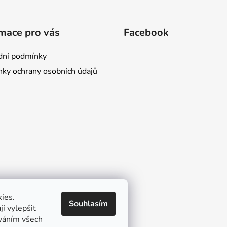
mace pro vás
Facebook
ní podmínky
ky ochrany osobních údajů
ies.
Souhlasím
í vylepšit
íváním všech