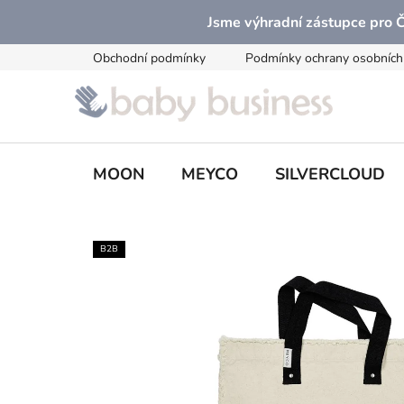
Přejít
Jsme výhradní zástupce pro
na
obsah
Obchodní podmínky
Podmínky ochrany osobních
MOON
MEYCO
SILVERCLOUD
B2B