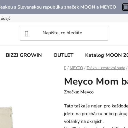
 Českou s Slovenskou republiku značek MOON a MEYCO
 údajů
BIZZI GROWIN
OUTLET
Katalog MOON 2
Domů
/
MEYCO
/
Taška + cestovní sada
/
Meyco Mom ba
Značka:
Meyco
Tato taška je nejen pro každoden
jdete na procházku nebo plánuj
volánky na okrajích.