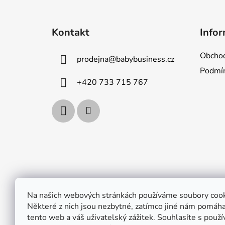
Z
á
Kontakt
Infor
p
a
Obchod
prodejna
@
babybusiness.cz
t
Podmín
í
+420 733 715 767
Na našich webových stránkách používáme soubory cook
Některé z nich jsou nezbytné, zatímco jiné nám pomáhaj
tento web a váš uživatelský zážitek. Souhlasíte s použ