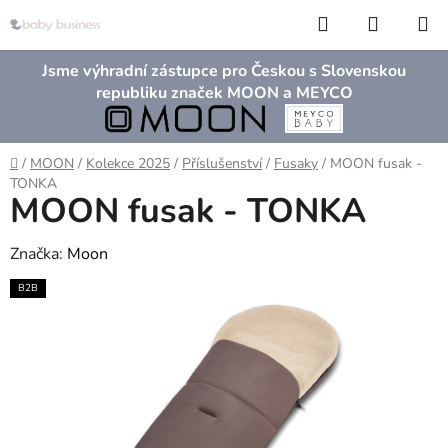
Přejít
Hledat
NÁKUP
na
KOŠÍK
obsah
Jsme výhradní zástupce pro Českou s Slovenskou
republiku značek MOON a MEYCO
Domů
/
MOON
/
Kolekce 2025
/
Příslušenství
/
Fusaky
/
MOON fusak -
TONKA
MOON fusak - TONKA
Značka:
Moon
B2B