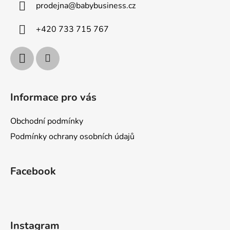
prodejna
@
babybusiness.cz
t
í
+420 733 715 767
Informace pro vás
Obchodní podmínky
Podmínky ochrany osobních údajů
Facebook
Instagram