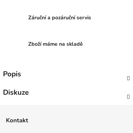
Záruční a pozáruční servis
Zboží máme na skladě
Popis
Diskuze
Z
á
Kontakt
p
a