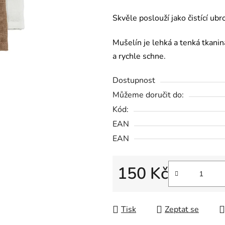
Skvěle poslouží jako čistící ub
Mušelín je lehká a tenká tkanin
a rychle schne.
Dostupnost
Můžeme doručit do:
Kód:
EAN
EAN
150 Kč
Měrná cena:
Tisk
Zeptat se