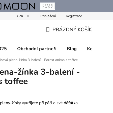
CZK
Přihlášení
Registrace
PRÁZDNÝ KOŠÍK
NÁKUPNÍ
KOŠÍK
025
Obchodní partneři
Blog
Kontakty
nová plena-žínka 3-balení - Forest animals toffee
ena-žínka 3-balení -
 toffee
eny-žínky využijete při péči o své děťátko