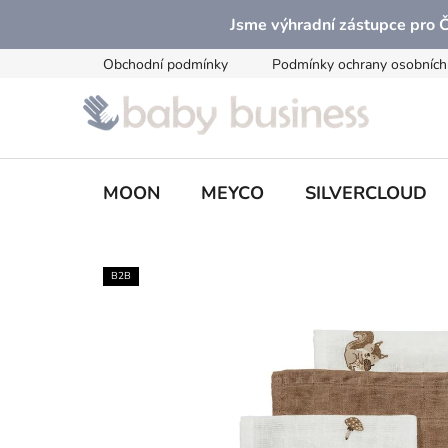
Přejít
Jsme výhradní zástupce pro
na
obsah
Obchodní podmínky
Podmínky ochrany osobních
MOON
MEYCO
SILVERCLOUD
B2B