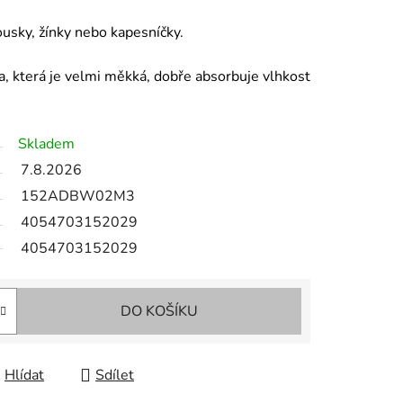
rousky, žínky nebo kapesníčky.
a, která je velmi měkká, dobře absorbuje vlhkost
Skladem
7.8.2026
152ADBW02M3
4054703152029
4054703152029
DO KOŠÍKU
Hlídat
Sdílet