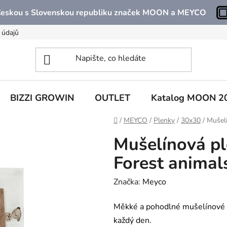
 Českou s Slovenskou republiku značek MOON a MEYCO
 údajů
BIZZI GROWIN
OUTLET
Katalog MOON 2
Domů
/
MEYCO
/
Plenky
/
30x30
/
Mušelí
Mušelínová pl
Forest animals
Značka:
Meyco
Měkké a pohodlné mušelínové pl
každý den.