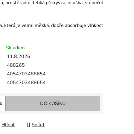
a, prostěradlo, lehká přikrývka, osuška, sluneční
a, která je velmi měkká, dobře absorbuje vlhkost
Skladem
11.8.2026
488265
4054703488654
4054703488654
DO KOŠÍKU
Hlídat
Sdílet