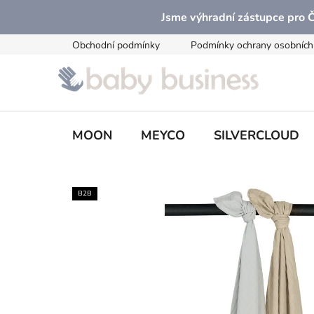
Přejít
Jsme výhradní zástupce pro
na
obsah
Obchodní podmínky
Podmínky ochrany osobních
MOON
MEYCO
SILVERCLOUD
B2B