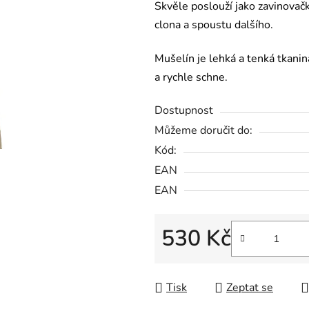
Skvěle poslouží jako zavinovačk
clona a spoustu dalšího.
Mušelín je lehká a tenká tkanin
a rychle schne.
Dostupnost
Můžeme doručit do:
Kód:
EAN
EAN
530 Kč
Měrná cena:
Tisk
Zeptat se