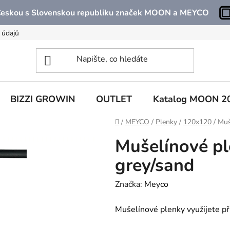
 Českou s Slovenskou republiku značek MOON a MEYCO
 údajů
BIZZI GROWIN
OUTLET
Katalog MOON 2
Domů
/
MEYCO
/
Plenky
/
120x120
/
Muš
Mušelínové pl
grey/sand
Značka:
Meyco
Mušelínové plenky využijete při