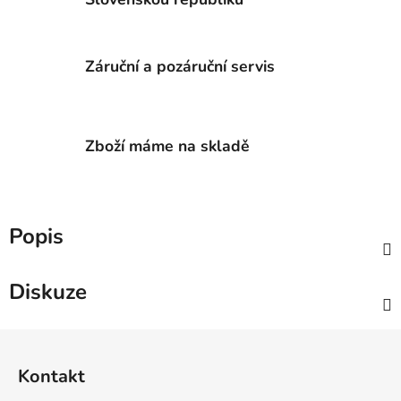
Záruční a pozáruční servis
Zboží máme na skladě
Popis
Diskuze
Z
á
Kontakt
p