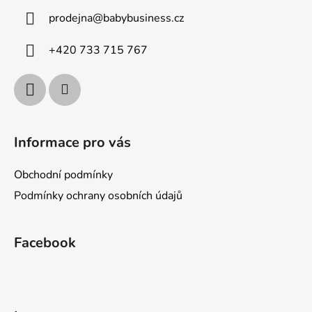
a
prodejna
@
babybusiness.cz
t
í
+420 733 715 767
Informace pro vás
Obchodní podmínky
Podmínky ochrany osobních údajů
Facebook