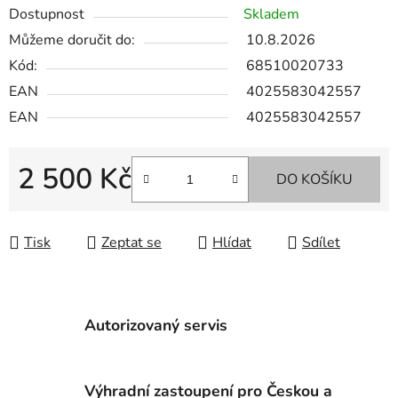
Dostupnost
Skladem
Můžeme doručit do:
10.8.2026
Kód:
68510020733
EAN
4025583042557
EAN
4025583042557
2 500 Kč
DO KOŠÍKU
Měrná cena:
Tisk
Zeptat se
Hlídat
Sdílet
Autorizovaný servis
Výhradní zastoupení pro Českou a