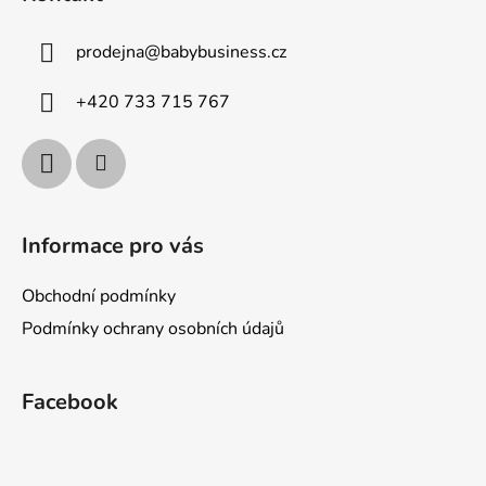
p
a
prodejna
@
babybusiness.cz
t
í
+420 733 715 767
Informace pro vás
Obchodní podmínky
Podmínky ochrany osobních údajů
Facebook