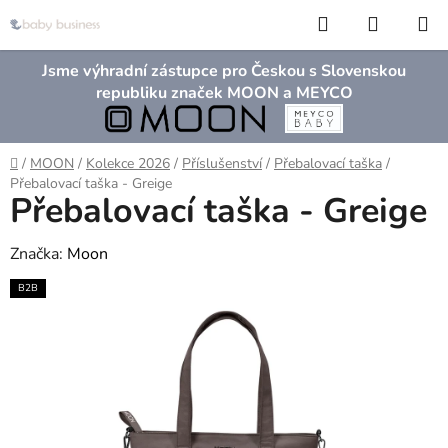
Přejít
Hledat
NÁKUP
na
KOŠÍK
obsah
Jsme výhradní zástupce pro Českou s Slovenskou
republiku značek MOON a MEYCO
Domů
/
MOON
/
Kolekce 2026
/
Příslušenství
/
Přebalovací taška
/
Přebalovací taška - Greige
Přebalovací taška - Greige
Značka:
Moon
B2B