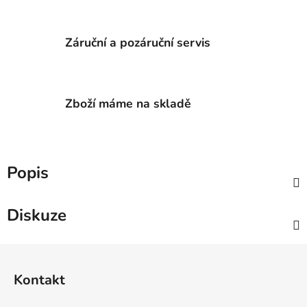
Záruční a pozáruční servis
Zboží máme na skladě
Popis
Diskuze
Z
á
Kontakt
p
a