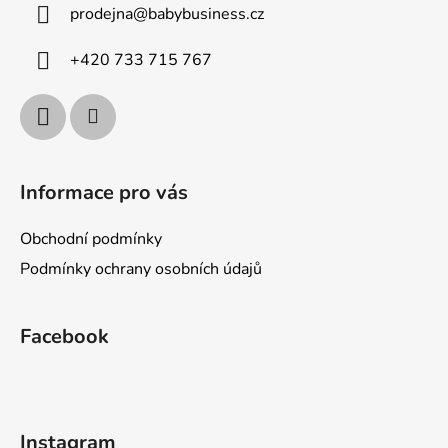
prodejna
@
babybusiness.cz
t
í
+420 733 715 767
Informace pro vás
Obchodní podmínky
Podmínky ochrany osobních údajů
Facebook
Instagram