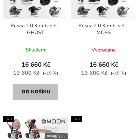
s
r
p
o
r
d
Resea 2.0 Kombi set -
Resea 2.0 Kombi set -
o
u
GHOST
MOSS
d
k
u
t
Skladem
Vyprodáno
k
ů
t
16 660 Kč
16 660 Kč
ů
19 600 Kč
19 600 Kč
(–15 %)
(–15 %)
DO KOŠÍKU
B2B
B2B