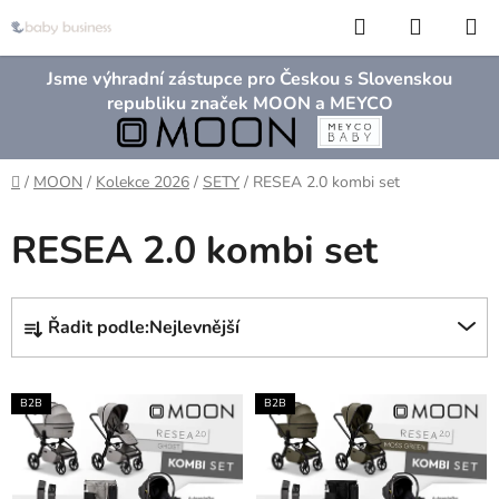
Přejít
Hledat
NÁKUP
na
KOŠÍK
obsah
Jsme výhradní zástupce pro Českou s Slovenskou
republiku značek MOON a MEYCO
Domů
/
MOON
/
Kolekce 2026
/
SETY
/
RESEA 2.0 kombi set
RESEA 2.0 kombi set
Ř
Řadit podle:
Nejlevnější
a
z
V
e
B2B
B2B
ý
n
p
í
i
p