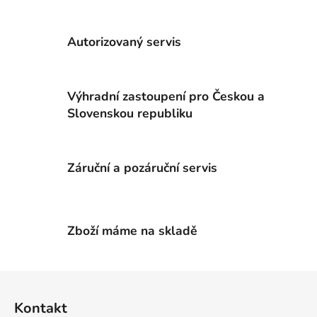
v
l
á
Autorizovaný servis
d
a
c
Výhradní zastoupení pro Českou a
í
p
Slovenskou republiku
r
v
k
Záruční a pozáruční servis
y
v
ý
p
Zboží máme na skladě
i
s
u
Z
á
Kontakt
p