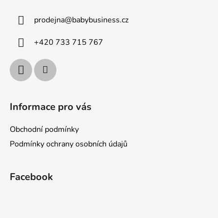
a
prodejna
@
babybusiness.cz
t
í
+420 733 715 767
Informace pro vás
Obchodní podmínky
Podmínky ochrany osobních údajů
Facebook