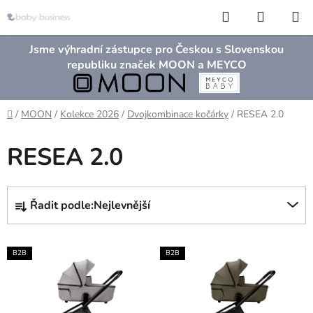
Přejít
Hledat
NÁKUP
na
KOŠÍK
obsah
Jsme výhradní zástupce pro Českou s Slovenskou
republiku značek MOON a MEYCO
Domů
/
MOON
/
Kolekce 2026
/
Dvojkombinace kočárky
/
RESEA 2.0
RESEA 2.0
Ř
Řadit podle:
Nejlevnější
a
z
V
e
B2B
B2B
ý
n
p
í
i
p