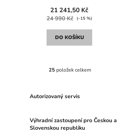
21 241,50 Kč
24 990 Kč
(–15 %)
DO KOŠÍKU
25
položek celkem
O
v
l
á
Autorizovaný servis
d
a
c
Výhradní zastoupení pro Českou a
í
p
Slovenskou republiku
r