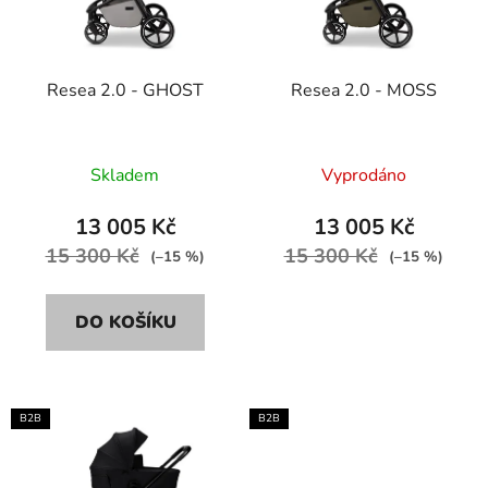
s
r
p
o
r
d
Resea 2.0 - GHOST
Resea 2.0 - MOSS
o
u
d
k
u
t
Skladem
Vyprodáno
k
ů
t
13 005 Kč
13 005 Kč
ů
15 300 Kč
15 300 Kč
(–15 %)
(–15 %)
DO KOŠÍKU
B2B
B2B