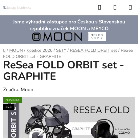
Přejít
Hledat
NÁKUP
na
KOŠÍK
obsah
Jsme výhradní zástupce pro Českou s Slovenskou
republiku značek MOON a MEYCO
Domů
/
MOON
/
Kolekce 2026
/
SETY
/
RESEA FOLD ORBIT set
/
ReSea
FOLD ORBIT set - GRAPHITE
ReSea FOLD ORBIT set -
GRAPHITE
Značka:
Moon
NOVINKA
B2B