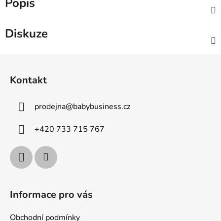
Popis
Diskuze
Z
á
Kontakt
p
a
prodejna
@
babybusiness.cz
t
í
+420 733 715 767
Informace pro vás
Obchodní podmínky