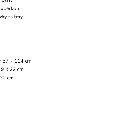
i okny
u opěrkou
zky za tmy
 57 × 114 cm
49 × 22 cm
 32 cm