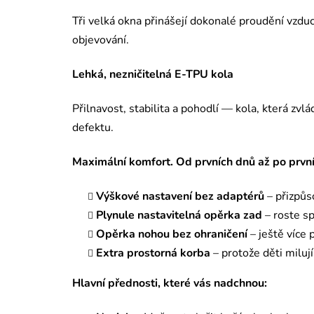
Tři velká okna přinášejí dokonalé proudění vzduch
objevování.
Lehká, nezničitelná E-TPU kola
Přilnavost, stabilita a pohodlí — kola, která zvl
defektu.
Maximální komfort. Od prvních dnů až po první
Výškové nastavení bez adaptérů
– přizpůs
Plynule nastavitelná opěrka zad
– roste sp
Opěrka nohou bez ohraničení
– ještě více 
Extra prostorná korba
– protože děti milují
Hlavní přednosti, které vás nadchnou: