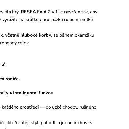
vidla hry.
RESEA Fold 2 v 1
je navržen tak, aby
 vyrážíte na krátkou procházku nebo na velké
ek,
včetně hluboké korby
, se během okamžiku
řenosný celek.
sů.
í rodiče.
aily • Inteligentní funkce
 každého prostředí — do úzké chodby, rušného
če, kteří chtějí styl, pohodlí a jednoduchost v