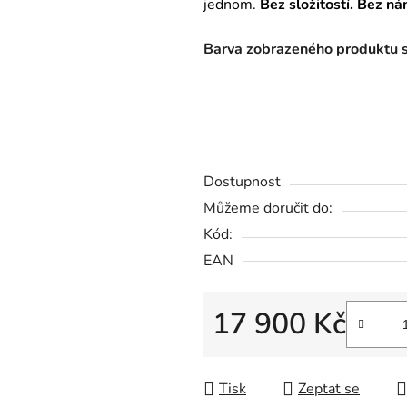
jednom.
Bez složitostí. Bez n
Barva zobrazeného produktu se
Dostupnost
Můžeme doručit do:
Kód:
EAN
17 900 Kč
Měrná cena:
Tisk
Zeptat se