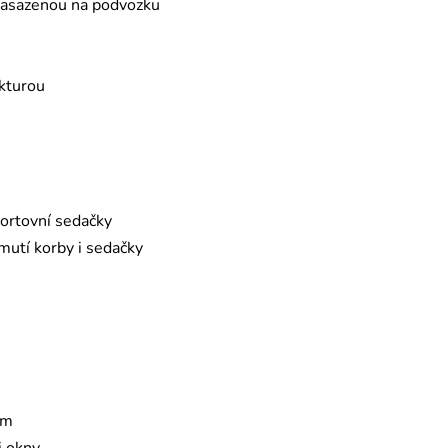
nasazenou na podvozku
ukturou
portovní sedačky
utí korby i sedačky
em