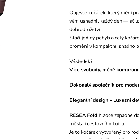
Objevte kočárek, který mění pra
vám usnadnil každý den — ať už
dobrodružství.
Stačí jediný pohyb a celý kočár
promění v kompaktní, snadno p
Výsledek?
Více svobody, méně kompromi
Dokonalý společník pro modern
Elegantní design • Luxusní det
RESEA Fold
hladce zapadne do
města i cestovního kufru.
Je to kočárek vytvořený pro rodi