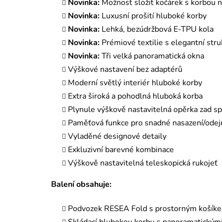
Novinka:
Možnost složit kočárek s korbou 
Novinka:
Luxusní prošití hluboké korby
Novinka:
Lehká, bezúdržbová E-TPU kola
Novinka:
Prémiové textilie s elegantní str
Novinka:
Tři velká panoramatická okna
Výškové nastavení bez adaptérů
Moderní světlý interiér hluboké korby
Extra široká a pohodlná hluboká korba
Plynule výškově nastavitelná opěrka zad s
Paměťová funkce pro snadné nasazení/odejm
Vyladěné designové detaily
Exkluzivní barevné kombinace
Výškově nastavitelná teleskopická rukojeť
Balení obsahuje:
Podvozek RESEA Fold s prostorným košík