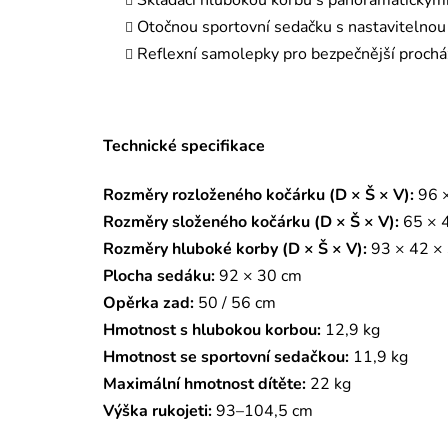
Skládací hlubokou korbu s panoramatickým
Otočnou sportovní sedačku s nastavitelno
Reflexní samolepky pro bezpečnější prochá
Technické specifikace
Rozměry rozloženého kočárku (D × Š × V):
96 ×
Rozměry složeného kočárku (D × Š × V):
65 × 
Rozměry hluboké korby (D × Š × V):
93 × 42 ×
Plocha sedáku:
92 × 30 cm
Opěrka zad:
50 / 56 cm
Hmotnost s hlubokou korbou:
12,9 kg
Hmotnost se sportovní sedačkou:
11,9 kg
Maximální hmotnost dítěte:
22 kg
Výška rukojeti:
93–104,5 cm