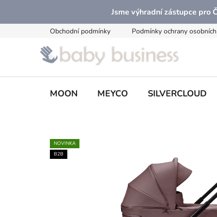
Přejít
Jsme výhradní zástupce pro
na
obsah
Obchodní podmínky
Podmínky ochrany osobních
MOON
MEYCO
SILVERCLOUD
NOVINKA
B2B