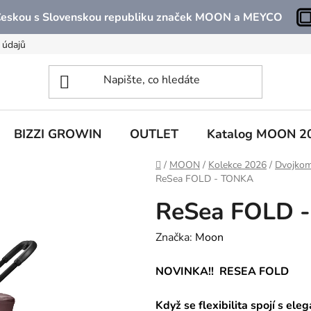
 Českou s Slovenskou republiku značek MOON a MEYCO
 údajů
BIZZI GROWIN
OUTLET
Katalog MOON 2
Domů
/
MOON
/
Kolekce 2026
/
Dvojkom
ReSea FOLD - TONKA
ReSea FOLD 
Značka:
Moon
NOVINKA!! RESEA FOLD
Když se flexibilita spojí s eleg