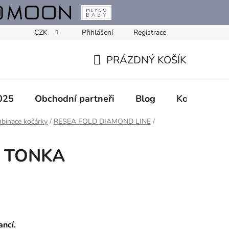
CZK
Přihlášení
Registrace
PRÁZDNÝ KOŠÍK
NÁKUPNÍ
KOŠÍK
025
Obchodní partneři
Blog
Kontakty
binace kočárky
/
RESEA FOLD DIAMOND LINE
/
- TONKA
ancí.