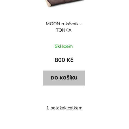
s
r
p
o
r
d
MOON rukávník -
o
u
TONKA
d
k
u
t
Skladem
k
ů
t
800 Kč
ů
DO KOŠÍKU
1
položek celkem
O
v
l