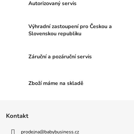
á
Autorizovaný servis
d
a
c
Výhradní zastoupení pro Českou a
í
p
Slovenskou republiku
r
v
k
Záruční a pozáruční servis
y
v
ý
p
Zboží máme na skladě
i
s
u
Z
á
Kontakt
p
a
prodejna
@
babybusiness.cz