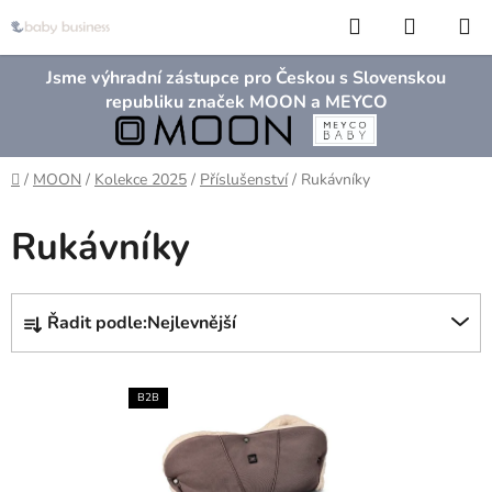
Přejít
Hledat
NÁKUP
na
KOŠÍK
obsah
Jsme výhradní zástupce pro Českou s Slovenskou
republiku značek MOON a MEYCO
Domů
/
MOON
/
Kolekce 2025
/
Příslušenství
/
Rukávníky
Rukávníky
Ř
Řadit podle:
Nejlevnější
a
z
V
e
B2B
ý
n
p
í
i
p