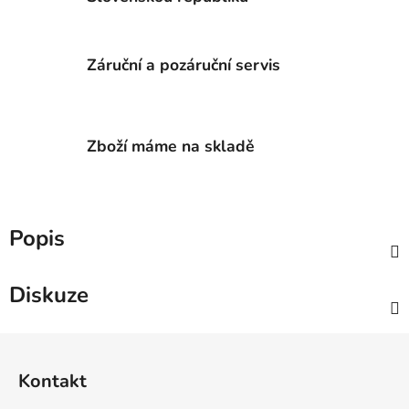
Záruční a pozáruční servis
Zboží máme na skladě
Popis
Diskuze
Z
á
Kontakt
p