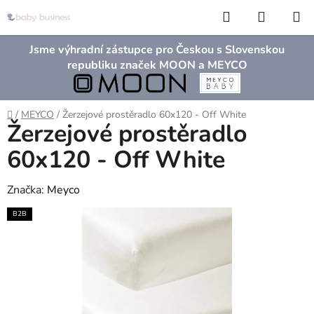
Přejít
Hledat
NÁKUP
na
KOŠÍK
obsah
Jsme výhradní zástupce pro Českou s Slovenskou
republiku značek MOON a MEYCO
Domů
/
MEYCO
/
Žerzejové prostěradlo 60x120 - Off White
Žerzejové prostěradlo
60x120 - Off White
Značka:
Meyco
B2B