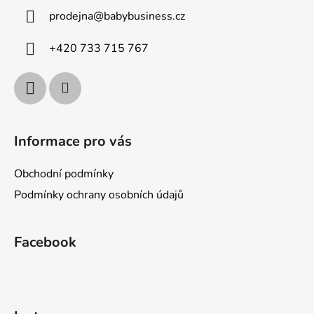
a
prodejna
@
babybusiness.cz
t
í
+420 733 715 767
Informace pro vás
Obchodní podmínky
Podmínky ochrany osobních údajů
Facebook