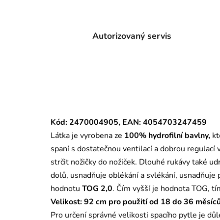
Autorizovaný servis
Kód: 2470004905, EAN: 4054703247459
Látka je vyrobena ze
100% hydrofilní bavlny,
kt
spaní s dostatečnou ventilací a dobrou regulací
strčit nožičky do nožiček. Dlouhé rukávy také ud
dolů, usnadňuje oblékání a svlékání, usnadňuje 
hodnotu
TOG 2,0
. Čím vyšší je hodnota TOG, tím
Velikost: 92 cm pro použití od 18 do 36 měsíc
Pro určení správné velikosti spacího pytle je dů