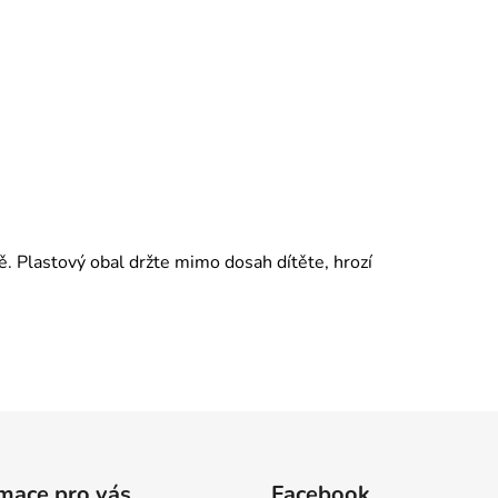
ě. Plastový obal držte mimo dosah dítěte, hrozí
mace pro vás
Facebook