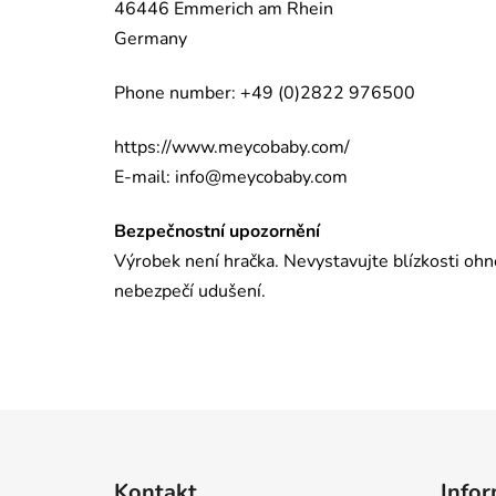
46446 Emmerich am Rhein
Germany
Phone number: +49 (0)2822 976500
https://www.meycobaby.com/
E-mail:
info@meycobaby.com
Bezpečnostní upozornění
Výrobek není hračka. Nevystavujte blízkosti ohn
nebezpečí udušení.
Z
á
Kontakt
Infor