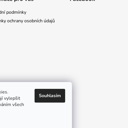
ní podmínky
ky ochrany osobních údajů
ies.
Souhlasím
í vylepšit
íváním všech