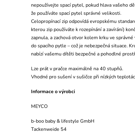
nepoužívejte spací pytel, pokud hlava vašeho děť
že používáte spací pytel správné velikosti.
Celopropínací zip odpovídá evropskému standardu
kterou zip používáte k rozepínání a zavírání) kon
zapnula, a zachová otvor kolem krku ve správné v
do spacího pytle – což je nebezpečná situace. K
nabízí vašemu dítěti bezpečné a pohodlné prostř
Lze prát v pračce maximálně na 40 stupňů.
Vhodné pro sušení v sušičce při nízkých teplotác
Informace o výrobci
MEYCO
b-boo baby & lifestyle GmbH
Tackenweide 54