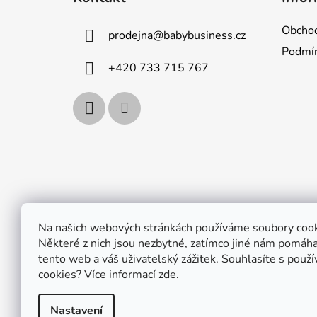
p
a
Obchod
prodejna
@
babybusiness.cz
t
Podmín
í
+420 733 715 767
Na našich webových stránkách používáme soubory cook
Některé z nich jsou nezbytné, zatímco jiné nám pomáhaj
tento web a váš uživatelský zážitek. Souhlasíte s použ
cookies?
Více informací
zde
.
Nastavení