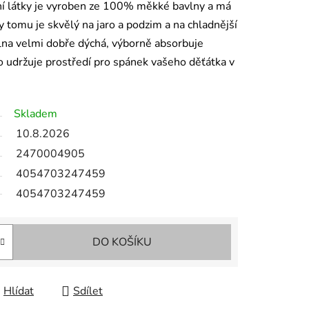
ní látky je vyroben ze 100% měkké bavlny a má
 tomu je skvělý na jaro a podzim a na chladnější
vlna velmi dobře dýchá, výborně absorbuje
To udržuje prostředí pro spánek vašeho děťátka v
Skladem
10.8.2026
2470004905
4054703247459
4054703247459
DO KOŠÍKU
Hlídat
Sdílet