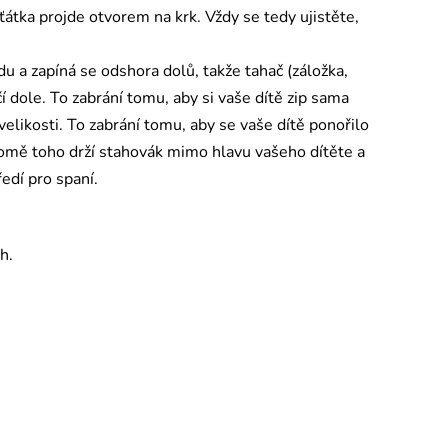
átka projde otvorem na krk. Vždy se tedy ujistěte,
 a zapíná se odshora dolů, takže tahač (záložka,
čí dole. To zabrání tomu, aby si vaše dítě zip sama
elikosti. To zabrání tomu, aby se vaše dítě ponořilo
romě toho drží stahovák mimo hlavu vašeho dítěte a
edí pro spaní.
h.