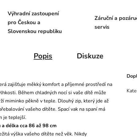
Výhradní zastoupení
Záruční a pozáru
pro Českou a
servis
Slovenskou republiku
Popis
Diskuze
Dopl
erá zajišťuje měkký komfort a příjemné prostředí na
Kate
 vlhkosti. Během chladných nocí si vaše dítě může
rží miminko pěkně v teple. Dlouhý zip, který jde až
přebalování vašeho dítěte. Spací vak na spaní má
 je teplejší.
ů a délka cca 86 až 98 cm
ležitá výška vašeho dítěte než věk. Nikdy