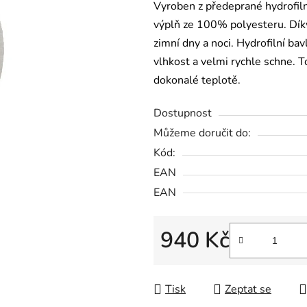
Vyroben z předeprané hydrofil
výplň ze 100% polyesteru. Díky
zimní dny a noci. Hydrofilní ba
vlhkost a velmi rychle schne. 
dokonalé teplotě.
Dostupnost
Můžeme doručit do:
Kód:
EAN
EAN
940 Kč
Měrná cena:
Tisk
Zeptat se