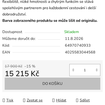
flexibilitě, nízké hmotnosti a chytrým funkcím se stává
spolehlivým partnerem pro každodenní cestování i delší
dobrodružství.
Barva zobrazeného produktu se může lišit od originálu.
Dostupnost
Skladem
Můžeme doručit do:
11.8.2026
Kód:
64970740933
EAN
4025583044568
17 900 Kč
–15 %
15 215 Kč
Měrná cena:
DO KOŠÍKU
Tisk
Zeptat se
Hlídat
Sdílet