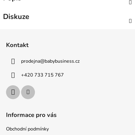
Diskuze
Z
á
Kontakt
p
a
prodejna
@
babybusiness.cz
t
í
+420 733 715 767
Informace pro vás
Obchodní podmínky