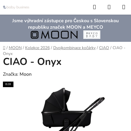
Přejít
Hledat
NÁKUP
na
KOŠÍK
obsah
Jsme výhradní zástupce pro Českou s Slovenskou
republiku značek MOON a MEYCO
Domů
/
MOON
/
Kolekce 2026
/
Dvojkombinace kočárky
/
CIAO
/
CIAO -
Onyx
CIAO - Onyx
Značka:
Moon
B2B