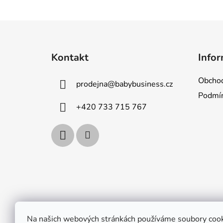
Z
á
Kontakt
Infor
p
a
Obchod
prodejna
@
babybusiness.cz
t
Podmín
í
+420 733 715 767
Na našich webových stránkách používáme soubory cook