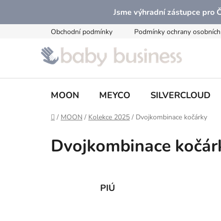
Přejít
Jsme výhradní zástupce pro
na
obsah
Obchodní podmínky
Podmínky ochrany osobních
MOON
MEYCO
SILVERCLOUD
Domů
/
MOON
/
Kolekce 2025
/
Dvojkombinace kočárky
Dvojkombinace kočár
PIÚ