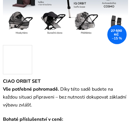
27 590
KČ
–15 %
CIAO ORBIT SET
Vše potřebné pohromadě.
Díky této sadě budete na
každou situaci připraveni – bez nutnosti dokupovat základní
výbavu zvlášť.
Bohaté příslušenství v ceně: