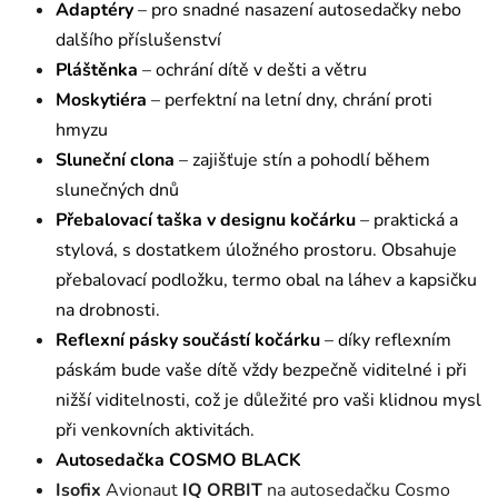
Adaptéry
– pro snadné nasazení autosedačky nebo
dalšího příslušenství
Pláštěnka
– ochrání dítě v dešti a větru
Moskytiéra
– perfektní na letní dny, chrání proti
hmyzu
Sluneční clona
– zajišťuje stín a pohodlí během
slunečných dnů
Přebalovací taška v designu kočárku
– praktická a
stylová, s dostatkem úložného prostoru. Obsahuje
přebalovací podložku, termo obal na láhev a kapsičku
na drobnosti.
Reflexní pásky součástí kočárku
– díky reflexním
páskám bude vaše dítě vždy bezpečně viditelné i při
nižší viditelnosti, což je důležité pro vaši klidnou mysl
při venkovních aktivitách.
Autosedačka COSMO BLACK
Isofix
Avionaut
IQ ORBIT
na autosedačku Cosmo