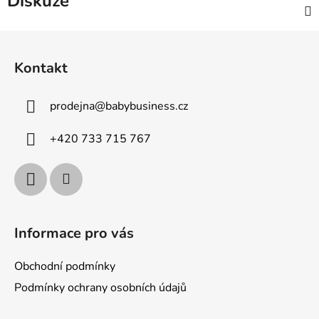
Diskuze
Z
á
Kontakt
p
a
prodejna
@
babybusiness.cz
t
í
+420 733 715 767
Informace pro vás
Obchodní podmínky
Podmínky ochrany osobních údajů