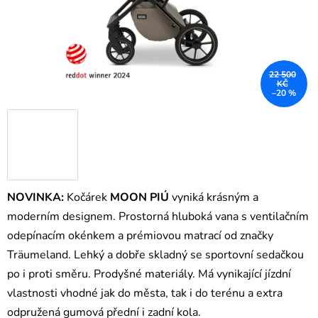
22 500
KČ
–20 %
NOVINKA:
Kočárek
MOON PIÚ
vyniká krásným a
moderním designem. Prostorná hluboká vana s ventilačním
odepínacím okénkem a prémiovou matrací od značky
Träumeland. Lehký a dobře skladný se sportovní sedačkou
po i proti směru. Prodyšné materiály. Má vynikající jízdní
vlastnosti vhodné jak do města, tak i do terénu a extra
odpružená gumová přední i zadní kola.