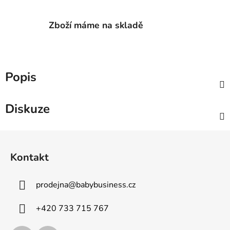
Zboží máme na skladě
Popis
Diskuze
Z
á
Kontakt
p
a
prodejna
@
babybusiness.cz
t
í
+420 733 715 767