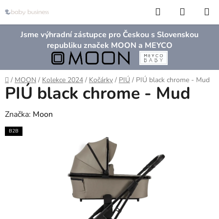
Přejít
Hledat
NÁKUP
na
KOŠÍK
obsah
Jsme výhradní zástupce pro Českou s Slovenskou
republiku značek MOON a MEYCO
Domů
/
MOON
/
Kolekce 2024
/
Kočárky
/
PIÚ
/
PIÚ black chrome - Mud
PIÚ black chrome - Mud
Značka:
Moon
B2B