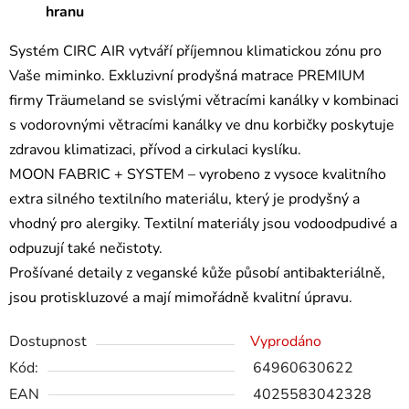
hranu
Systém CIRC AIR vytváří příjemnou klimatickou zónu pro
Vaše miminko. Exkluzivní prodyšná matrace PREMIUM
firmy Träumeland se svislými větracími kanálky v kombinaci
s vodorovnými větracími kanálky ve dnu korbičky poskytuje
zdravou klimatizaci, přívod a cirkulaci kyslíku.
MOON FABRIC + SYSTEM – vyrobeno z vysoce kvalitního
extra silného textilního materiálu, který je prodyšný a
vhodný pro alergiky. Textilní materiály jsou vodoodpudivé a
odpuzují také nečistoty.
Prošívané detaily z veganské kůže působí antibakteriálně,
jsou protiskluzové a mají mimořádně kvalitní úpravu.
Dostupnost
Vyprodáno
Kód:
64960630622
EAN
4025583042328