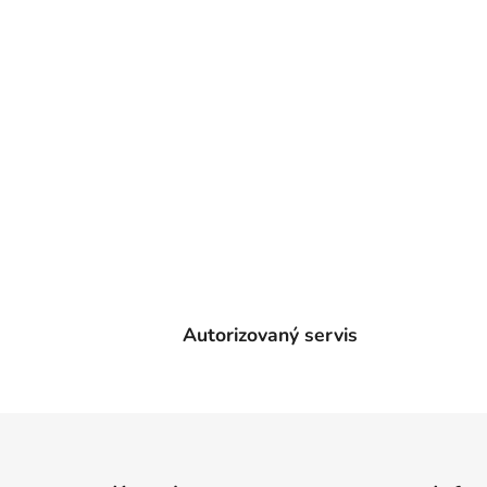
Autorizovaný servis
Z
á