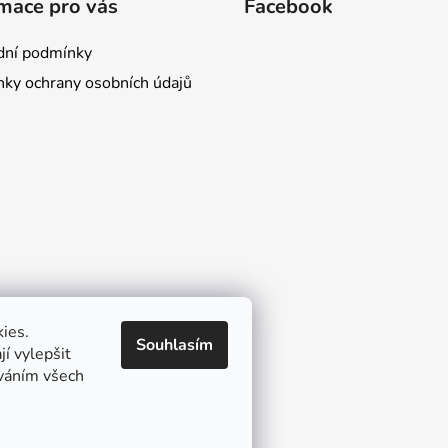
mace pro vás
Facebook
ní podmínky
ky ochrany osobních údajů
ies.
Souhlasím
í vylepšit
íváním všech