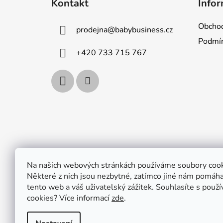
Kontakt
Infor
p
a
Obchod
prodejna
@
babybusiness.cz
t
Podmín
í
+420 733 715 767
Na našich webových stránkách používáme soubory cook
Některé z nich jsou nezbytné, zatímco jiné nám pomáhaj
tento web a váš uživatelský zážitek. Souhlasíte s použ
cookies?
Více informací
zde
.