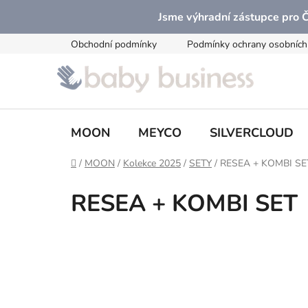
Přejít
Jsme výhradní zástupce pro
na
obsah
Obchodní podmínky
Podmínky ochrany osobních
MOON
MEYCO
SILVERCLOUD
Domů
/
MOON
/
Kolekce 2025
/
SETY
/
RESEA + KOMBI SE
RESEA + KOMBI SET