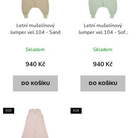
s
r
p
o
r
d
Letní mušelínový
Letní mušelínový
o
u
Jumper vel.104 - Sand
Jumper vel.104 - Soft
d
k
green
u
t
Skladem
Skladem
k
ů
t
940 Kč
940 Kč
ů
DO KOŠÍKU
DO KOŠÍKU
B2B
B2B