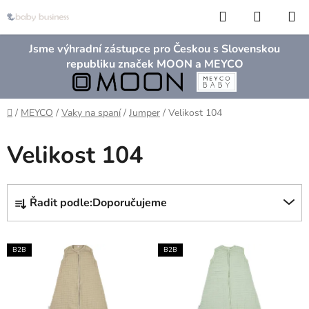
Přejít
Hledat
NÁKUP
na
KOŠÍK
obsah
Jsme výhradní zástupce pro Českou s Slovenskou
republiku značek MOON a MEYCO
Domů
/
MEYCO
/
Vaky na spaní
/
Jumper
/
Velikost 104
Velikost 104
Ř
Řadit podle:
Doporučujeme
a
z
V
e
B2B
B2B
ý
n
p
í
i
p