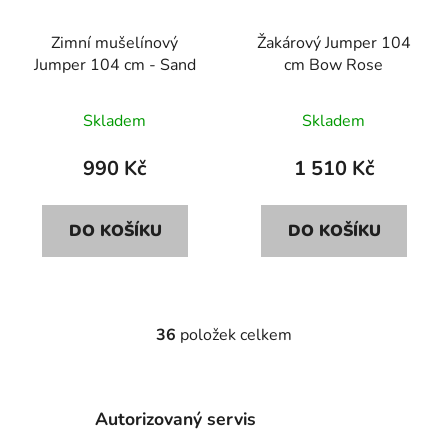
Zimní mušelínový
Žakárový Jumper 104
Jumper 104 cm - Sand
cm Bow Rose
Skladem
Skladem
990 Kč
1 510 Kč
DO KOŠÍKU
DO KOŠÍKU
36
položek celkem
O
v
l
á
Autorizovaný servis
d