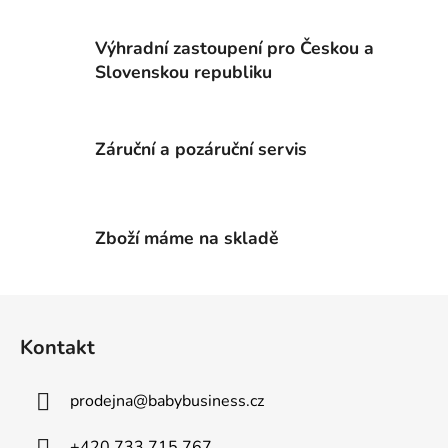
a
c
Výhradní zastoupení pro Českou a
í
p
Slovenskou republiku
r
v
k
Záruční a pozáruční servis
y
v
ý
p
Zboží máme na skladě
i
s
u
Z
á
Kontakt
p
a
prodejna
@
babybusiness.cz
t
í
+420 733 715 767