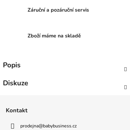
Záruční a pozáruční servis
Zboží máme na skladě
Popis
Diskuze
Z
á
Kontakt
p
a
prodejna
@
babybusiness.cz
t