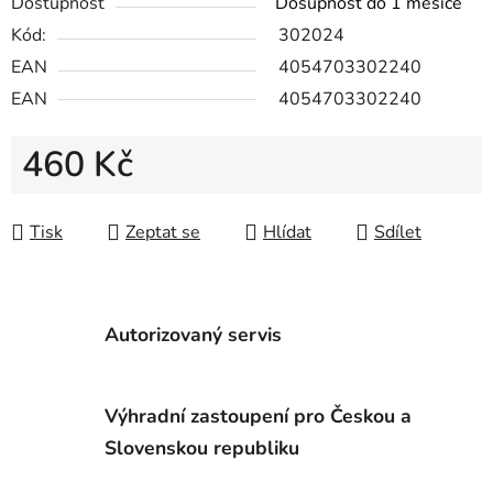
Dostupnost
Dosupnost do 1 měsíce
Kód:
302024
EAN
4054703302240
EAN
4054703302240
460 Kč
Měrná cena:
Tisk
Zeptat se
Hlídat
Sdílet
Autorizovaný servis
Výhradní zastoupení pro Českou a
Slovenskou republiku