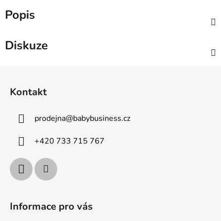
Popis
Diskuze
Z
á
Kontakt
p
a
prodejna
@
babybusiness.cz
t
í
+420 733 715 767
Informace pro vás