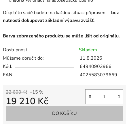
Isofix
Avionaut na autosedačku Cosmo
Díky této sadě budete na každou situaci připraveni –
bez
nutnosti dokupovat základní výbavu zvlášť
.
Barva zobrazeného produktu se může lišit od originálu.
Dostupnost
Skladem
Můžeme doručit do:
11.8.2026
Kód:
64940903966
EAN
4025583079669
22 600 Kč
–15 %
19 210 Kč
Měrná cena:
DO KOŠÍKU