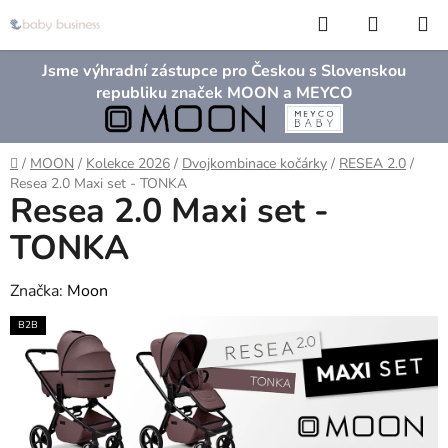
Přejít
Hledat
NÁKUP
na
KOŠÍK
obsah
Jsme výhradní zástupce pro Českou s Slovenskou
republiku značek MOON a MEYCO
Domů
/
MOON
/
Kolekce 2026
/
Dvojkombinace kočárky
/
RESEA 2.0
/
Resea 2.0 Maxi set - TONKA
Resea 2.0 Maxi set -
TONKA
Značka:
Moon
B2B